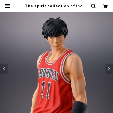
The spirit collection of Inoue
Takehiko『 SLAM DUNK （スラム
ダンク）』 One and Only 流川楓 完
成品フィギュア （赤ユニフォーム）※正
規商品 ／ 公式A4ミニポスター付き |
SLAM DUNK（スラムダンク） フィギ
ュア専門店 Beech shop