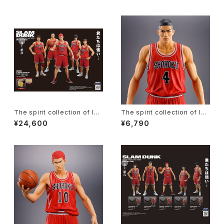
y 宮城リョータ 完成品フィギュ
e in The Moment 桜木 花道
ア （赤ユニフォーム）※正規商品
完成品フィギュア 特別限定ver.
／ 公式A4ミニポスター付き
（白ユニフォーム）※正規商品 ／
公式A4ミニポスター付き
The spirit collection of Ino
The spirit collection of Ino
ue Takehiko [ SLAM DUNK
ue Takehiko『 SLAM DUNK
¥24,600
¥6,790
（スラムダンク）] One and Onl
（スラムダンク）』 One and Onl
y SHOHOKU（湘北） STARTI
y 赤木剛憲 完成品フィギュア
NG MEMBER SET フィギュア
（赤ユニフォーム）※正規商品 ／
(フィギュア5体セット Black bo
公式A4ミニポスター付き
x ver.) 正規商品 ／ 公式A4ミ
ニポスター付き