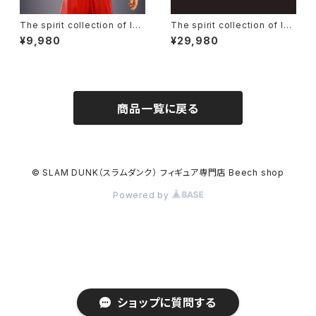
The spirit collection of Ino
The spirit collection of Ino
ue Takehiko『 SLAM DUNK
ue Takehiko [ SLAM DUNK
¥9,980
¥29,980
（スラムダンク）』 One and Onl
（スラムダンク）] One and Onl
y 桜木 花道 フィギュア ※正規
y SHOHOKU（湘北） STARTI
商品 ／ 公式A4ミニポスター付
NG MEMBER SET フィギュア
き
(単品5体セット) 正規商品 ／ 公
式A4ミニポスター付き
商品一覧に戻る
© SLAM DUNK（スラムダンク） フィギュア専門店 Beech shop
Powered by
ショップに質問する