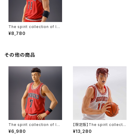
The spirit collection of Ino
ue Takehiko『 SLAM DUNK
¥8,780
（スラムダンク）』 One and Onl
y 流川楓 完成品フィギュア （赤
ユニフォーム）※正規商品 ／ 公
式A4ミニポスター付き
その他の商品
The spirit collection of Ino
【限定版】The spirit collectio
ue Takehiko『 SLAM DUNK
n of Inoue Takehiko『 SLA
¥6,980
¥13,280
（スラムダンク）』 One and Onl
M DUNK （スラムダンク）』 Styl